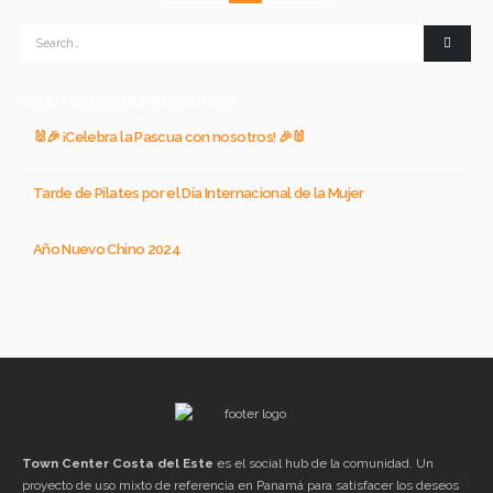
PUBLICACIONES RECIENTES
🐰🎉 ¡Celebra la Pascua con nosotros! 🎉🐰
Tarde de Pilates por el Día Internacional de la Mujer
Año Nuevo Chino 2024
Town Center
Costa del Este
es el social hub de la comunidad. Un
proyecto de uso mixto de referencia en Panamá para satisfacer los deseos