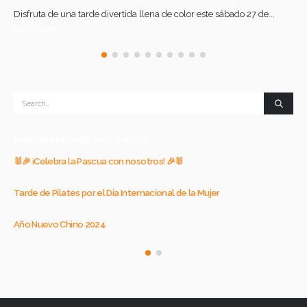
Disfruta de una tarde divertida llena de color este sábado 27 de...
read more
PUBLICACIONES RECIENTES
🐰🎉 ¡Celebra la Pascua con nosotros! 🎉🐰
¡Vo
Tarde de Pilates por el Día Internacional de la Mujer
TO
Año Nuevo Chino 2024